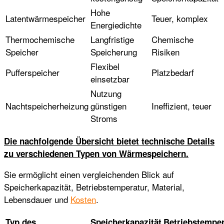
Hohe
Latentwärmespeicher
Teuer, komplex
Energiedichte
Thermochemische
Langfristige
Chemische
Speicher
Speicherung
Risiken
Flexibel
Pufferspeicher
Platzbedarf
einsetzbar
Nutzung
Nachtspeicherheizung
günstigen
Ineffizient, teuer
Stroms
Die nachfolgende Übersicht bietet technische Details
zu verschiedenen Typen von Wärmespeichern.
Sie ermöglicht einen vergleichenden Blick auf
Speicherkapazität, Betriebstemperatur, Material,
Lebensdauer und
Kosten
.
Typ des
Speicherkapazität
Betriebstemper