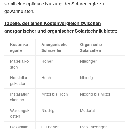
somit eine optimale Nutzung der Solarenergie zu
gewährleisten.
Tabelle, der einen Kostenvergleich zwischen
anorganischer und organischer Solartechnik bietet:
Kostenkat
Anorganische
Organische
egorie
Solarzellen
Solarzellen
Materialko
Höher
Niedriger
sten
Herstellun
Hoch
Niedrig
gskosten
Installation
Mittel bis Hoch
Niedrig bis Mittel
skosten
Wartungsk
Niedrig
Moderat
osten
Gesamtko
Oft höher
Meist niedriger