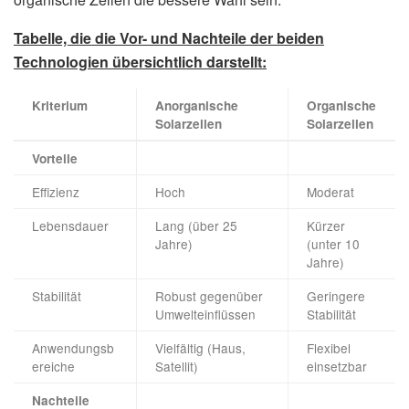
Tabelle, die die Vor- und Nachteile der beiden
Technologien übersichtlich darstellt:
Kriterium
Anorganische
Organische
Solarzellen
Solarzellen
Vorteile
Effizienz
Hoch
Moderat
Lebensdauer
Lang (über 25
Kürzer
Jahre)
(unter 10
Jahre)
Stabilität
Robust gegenüber
Geringere
Umwelteinflüssen
Stabilität
Anwendungsb
Vielfältig (Haus,
Flexibel
ereiche
Satellit)
einsetzbar
Nachteile