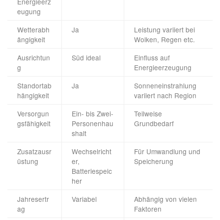
Energieerz
eugung
Wetterabh
Ja
Leistung variiert bei
ängigkeit
Wolken, Regen etc.
Ausrichtun
Süd ideal
Einfluss auf
g
Energieerzeugung
Standortab
Ja
Sonneneinstrahlung
hängigkeit
variiert nach Region
Versorgun
Ein- bis Zwei-
Teilweise
gsfähigkeit
Personenhau
Grundbedarf
shalt
Zusatzausr
Wechselricht
Für Umwandlung und
üstung
er,
Speicherung
Batteriespeic
her
Jahresertr
Variabel
Abhängig von vielen
ag
Faktoren